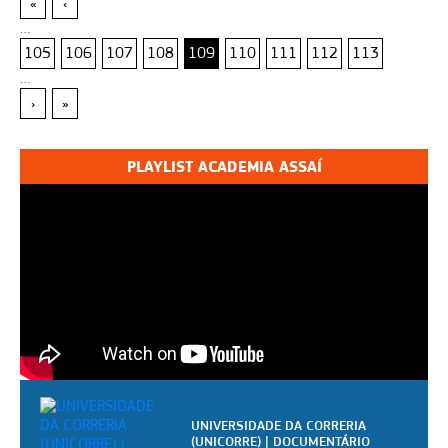
«
‹
…
105
106
107
108
109
110
111
112
113
…
›
»
PLAYLIST ACADEMIA ASSAÍ
UNIVERSIDADE DA CORRERIA
(UNICORRE) | DOCUMENTÁRIO