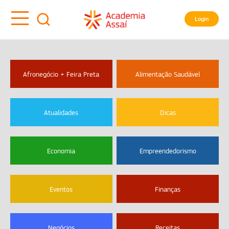
Login
Afronegócio + Feira Preta
Alimentação Saudável
Atualidades
Dicas
Economia
Empreendedorismo
Eventos
Finanças
Negócios
Receitas