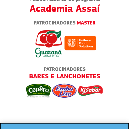
Academia Assaí
PATROCINADORES
MASTER
PATROCINADORES
ENDER
BARES E LANCHONETES
DOGU