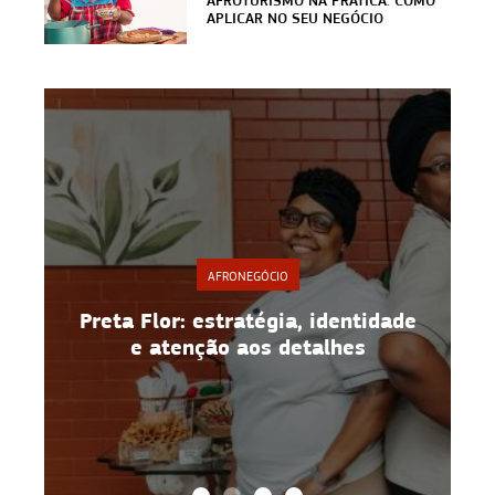
APLICAR NO SEU NEGÓCIO
AFRONEGÓCIO
Preta Flor: estratégia, identidade
e atenção aos detalhes
ino