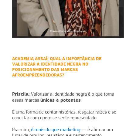
ACADEMIA ASSAÍ:
QUAL A IMPORTÂNCIA DE
VALORIZAR A IDENTIDADE NEGRA NO
POSICIONAMENTO DAS MARCAS
AFROEMPREENDEDORAS?
Priscila:
Valorizar a identidade negra é o que torna
únicas e potentes
essas marcas
.
É uma forma de contar histórias, resgatar raízes e se
conectar com quem se sente representado.
Pra mim,
é mais do que marketing
— é afirmar um
lugar de orgulho, resistência e pertencimento.