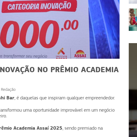
 INOVAÇÃO NO PRÊMIO ACADEMIA
r
Redação
ATUALIDADES
shi Bar
, é daquelas que inspiram qualquer empreendedor.
 impacta
Programa Desenrola: veja as
 transformou uma oportunidade improvável em um negócio
iba mais
novidades para 2026
iro.
rêmio Academia Assaí 2025
, sendo premiado na