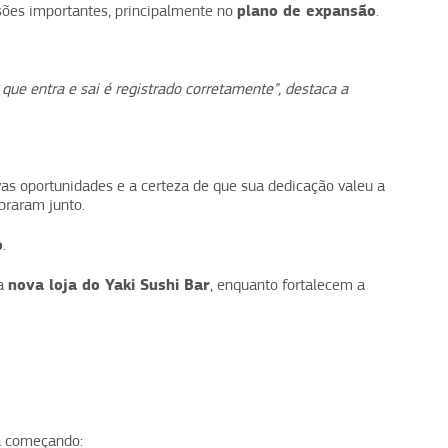
plano de expansão
sões importantes, principalmente no
.
 que entra e sai é registrado corretamente”, destaca a
ovas oportunidades e a certeza de que sua dedicação valeu a
braram junto.
o
.
nova loja do Yaki Sushi Bar
ma
, enquanto fortalecem a
á começando: