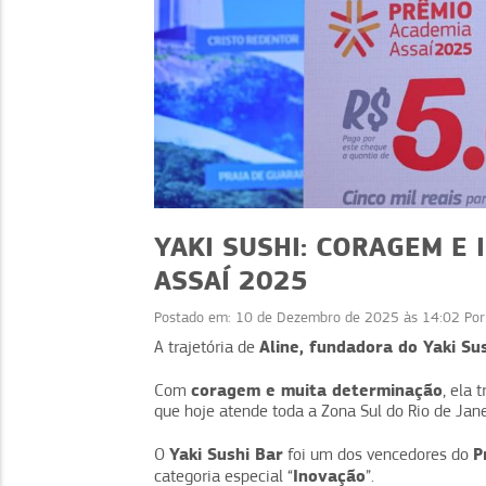
YAKI SUSHI: CORAGEM E
ASSAÍ 2025
Postado em:
10 de Dezembro de 2025 às 14:02
Po
ATUALIDADES
ATUALIDADES
Aline, fundadora do Yaki Su
A trajetória de
ASN-SIMEI 2026:
CNPJ alfanumérico
coragem e muita determinação
ções importantes para
Com
, ela
notas fiscais: sa
que hoje atende toda a Zona Sul do Rio de Jane
o MEI
Yaki Sushi Bar
P
O
foi um dos vencedores do
Inovação
categoria especial “
”.