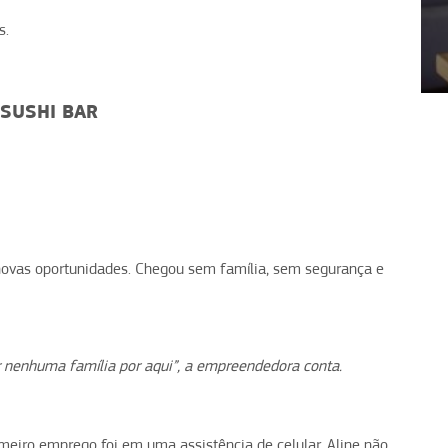
s.
1
2
3
4
 SUSHI BAR
novas oportunidades. Chegou sem família, sem segurança e
r nenhuma família por aqui”, a empreendedora conta.
imeiro emprego foi em uma assistência de celular. Aline não