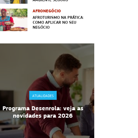
AFRONEGÓCIO
AFROTURISMO NA PRÁTICA:
COMO APLICAR NO SEU
NEGÓCIO
ATUALIDADES
DA
RDC 216 da Anvisa: regras de
informaç
manipulação de alimentos