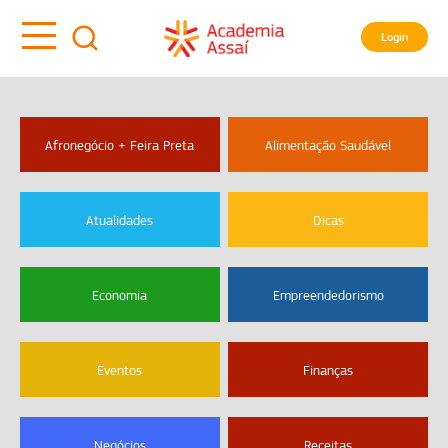
Login
Afronegócio + Feira Preta
Alimentação Saudável
Atualidades
Dicas
Economia
Empreendedorismo
Eventos
Finanças
Negócios
Receitas