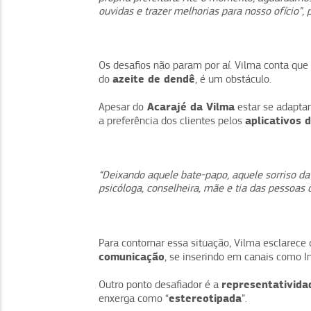
ouvidas e trazer melhorias para nosso ofício”, 
Os desafios não param por aí. Vilma conta qu
azeite de dendê
do
, é um obstáculo.
Acarajé da Vilma
Apesar do
estar se adaptan
aplicativos 
a preferência dos clientes pelos
“Deixando aquele bate-papo, aquele sorriso da
psicóloga, conselheira, mãe e tia das pessoas 
Para contornar essa situação, Vilma esclarec
comunicação
, se inserindo em canais como 
representativida
Outro ponto desafiador é a
estereotipada
enxerga como “
”.