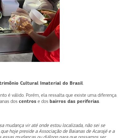
rimônio Cultural Imaterial do Brasil
.
nto é válido. Porém, ela ressalta que existe uma diferença
centros
bairros das periferias
ianas dos
e dos
.
ssa mudança vir até onde estou localizada, não sei se
co que hoje preside a Associação de Baianas de Acarajé e a
os essas mudanças ou diálogo para que possamos ser