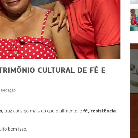
TRIMÔNIO CULTURAL DE FÉ E
r
Redação
AFRONEGÓCIO
Preta Flor: estratégia,
: como
o
fé, resistência
identidade e atenção aos
, traz consigo mais do que o alimento: é
cio
detalhes
ito bem isso.