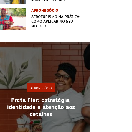
AFRONEGÓCIO
AFROTURISMO NA PRÁTICA:
COMO APLICAR NO SEU
NEGÓCIO
AFRONEGÓCIO
A
TupiOcas: ancestralidade,
Acarajé: j
inovação e
homenagei
representatividade
a