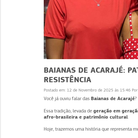
BAIANAS DE ACARAJÉ: PA
RESISTÊNCIA
Postado em:
12 de Novembro de 2025 às 15:46
Po
AFRONEGÓCIO
AFRONEGÓCIO
Baianas de Acarajé
Você já ouviu falar das
?
jogo de tabuleiro
Afroturismo na prática
geração em geraçã
ia as baianas de
Essa tradição, levada de
aplicar no seu negó
afro-brasileira e patrimônio cultural
.
acarajé
Hoje, trazemos uma história que representa mu