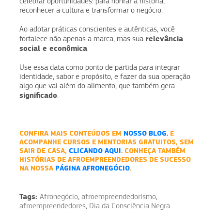
celebrar oportunidades: para honrar a história,
reconhecer a cultura e transformar o negócio.
Ao adotar práticas conscientes e autênticas, você
relevância
fortalece não apenas a marca, mas sua
social e econômica
.
Use essa data como ponto de partida para integrar
identidade, sabor e propósito, e fazer da sua operação
algo que vai além do alimento, que também gera
significado
.
CONFIRA MAIS CONTEÚDOS EM
NOSSO BLOG.
E
ACOMPANHE CURSOS E MENTORIAS GRATUITOS, SEM
SAIR DE CASA,
CLICANDO AQUI
. CONHEÇA TAMBÉM
HISTÓRIAS DE AFROEMPREENDEDORES DE SUCESSO
NA NOSSA
PÁGINA AFRONEGÓCIO
.
Tags:
Afronegócio
,
afroempreendedorismo
,
afroempreendedores
,
Dia da Consciência Negra