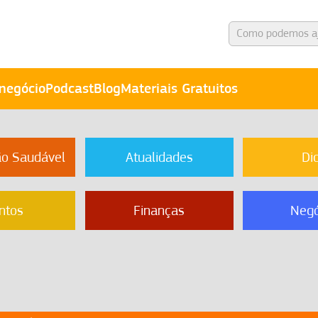
negócio
Podcast
Blog
Materiais Gratuitos
ão Saudável
Atualidades
Di
ntos
Finanças
Negó