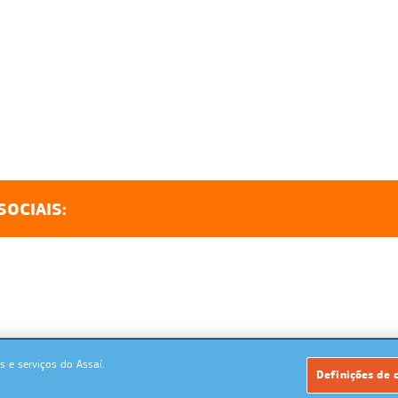
SOCIAIS:
 e serviços do Assaí.
Powered by: MegaMidia Group
Definições de 
Copyrights 2026. Todos os direitos reservados.