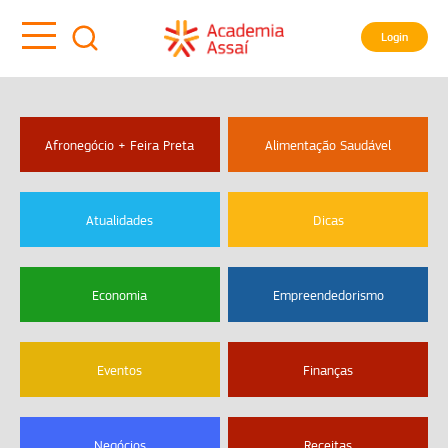
Login
Afronegócio + Feira Preta
Alimentação Saudável
Atualidades
Dicas
Economia
Empreendedorismo
Eventos
Finanças
Negócios
Receitas