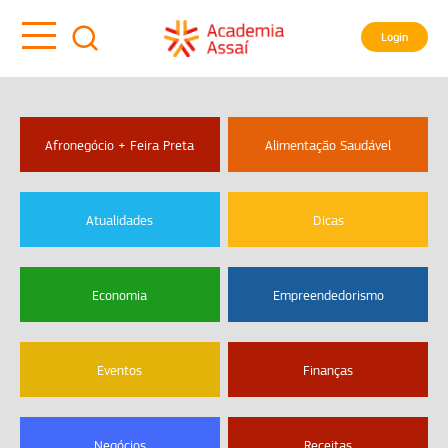
Login
Afronegócio + Feira Preta
Alimentação Saudável
Atualidades
Dicas
Economia
Empreendedorismo
Eventos
Finanças
Negócios
Receitas