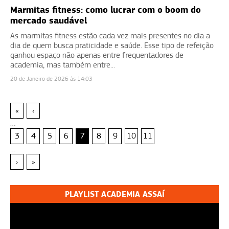
Marmitas fitness: como lucrar com o boom do
mercado saudável
As marmitas fitness estão cada vez mais presentes no dia a
dia de quem busca praticidade e saúde. Esse tipo de refeição
ganhou espaço não apenas entre frequentadores de
academia, mas também entre...
20 de Janeiro de 2026 às 14:03
«
‹
…
3
4
5
6
7
8
9
10
11
…
›
»
PLAYLIST ACADEMIA ASSAÍ