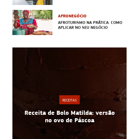
AFRONEGÓCIO
AFROTURISMO NA PRÁTICA: COMO
APLICAR NO SEU NEGÓCIO
TAS
RECEITAS
Matilda: versão
Espaguete de abobrinha: 
e Páscoa
fácil e saudável para v