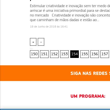
Estimular criatividade e inovação sem ter medo d
arriscar é uma iniciativa primordial para se desta
no mercado Criatividade e inovação são conceit
que caminham de mãos dadas e estão ao...
18 de Junho de 2018 às 16:41
«
‹
…
150
151
152
153
154
155
156
157
SIGA NAS REDES 
UM PROGRAMA: