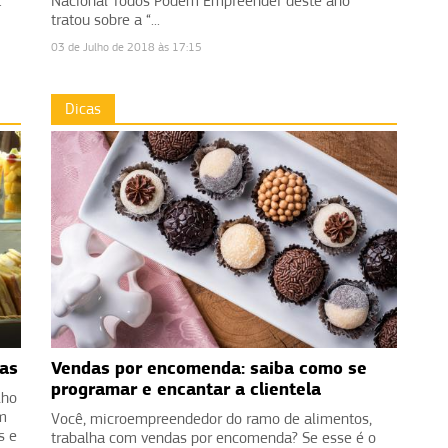
.
Nacional Todos Podem Empreender deste ano
tratou sobre a “...
03 de Julho de 2018 às 17:15
Dicas
las
Vendas por encomenda: saiba como se
programar e encantar a clientela
lho
em
Você, microempreendedor do ramo de alimentos,
s e
trabalha com vendas por encomenda? Se esse é o