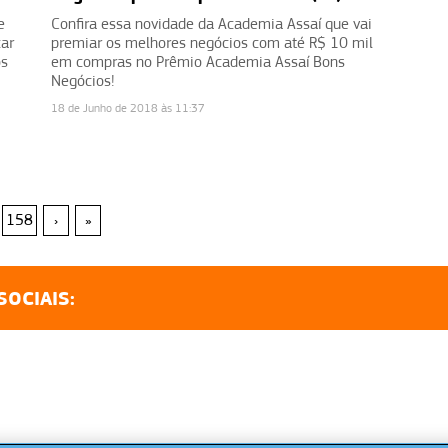
e
Confira essa novidade da Academia Assaí que vai
car
premiar os melhores negócios com até R$ 10 mil
os
em compras no Prêmio Academia Assaí Bons
Negócios!
18 de Junho de 2018 às 11:37
158
›
»
SOCIAIS: