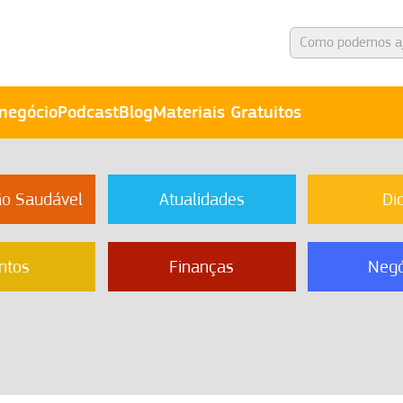
negócio
Podcast
Blog
Materiais Gratuitos
ão Saudável
Atualidades
Di
ntos
Finanças
Negó