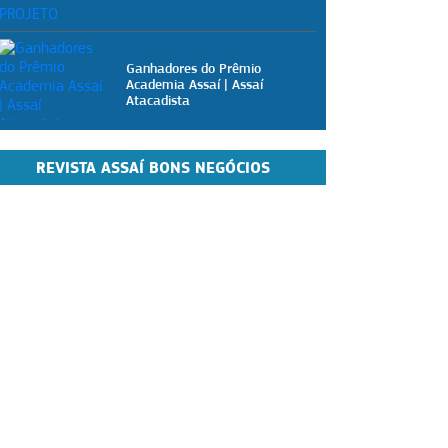
Ganhadores do Prêmio
Academia Assaí | Assaí
Atacadista
REVISTA ASSAÍ BONS NEGÓCIOS
Academia Assaí - Vídeoaulas
gratuitas para pizzaiolos
Academia Assaí - Vídeoaulas
gratuitas para donos de
mercearias
Academia Assaí - Vídeoaulas
gratuitas para dogueiros