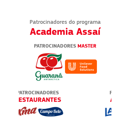
Patrocinadores do programa
Academia Assaí
PATROCINADORES
MASTER
PATROCINADORES
AMBULANTES
TODO