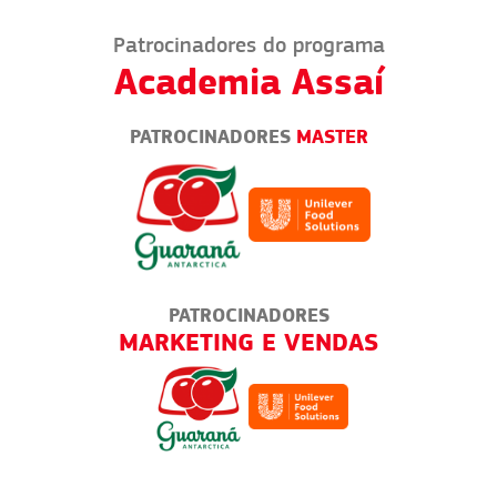
Patrocinadores do programa
Academia Assaí
PATROCINADORES
MASTER
PATROCINADORES
AS
EMPREENDER NA PRÁTICA
TOD