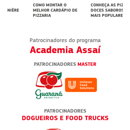
COMO MONTAR O
CONHEÇA AS PIZZAS
A
MELHOR CARDÁPIO DE
DOCES SABOROSAS
F
PIZZARIA
MAIS POPULARES
F
Patrocinadores do programa
Academia Assaí
PATROCINADORES
MASTER
DORES
PATROCINADORES
OOD TRUCKS
EDUCAÇÃO FINANCEIRA