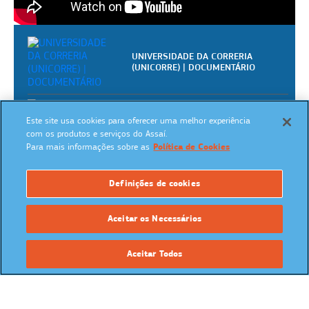
UNIVERSIDADE DA CORRERIA
(UNICORRE) | DOCUMENTÁRIO
VIRADA SUSTENTÁVEL EM MANAUS –
Este site usa cookies para oferecer uma melhor experiência
O PROJETO
com os produtos e serviços do Assaí.
Para mais informações sobre as
Política de Cookies
Ganhadores do Prêmio Academia
Definições de cookies
Assaí | Assaí Atacadista
Aceitar os Necessários
Academia Assaí - Vídeoaulas
gratuitas para pizzaiolos
Aceitar Todos
REVISTA ASSAÍ BONS NEGÓCIOS
Academia Assaí - Vídeoaulas
gratuitas para donos de mercearias