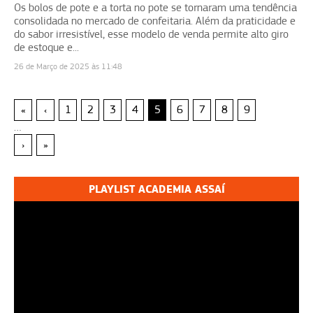
Os bolos de pote e a torta no pote se tornaram uma tendência
consolidada no mercado de confeitaria. Além da praticidade e
do sabor irresistível, esse modelo de venda permite alto giro
de estoque e...
26 de Março de 2025 às 11:48
«
‹
1
2
3
4
5
6
7
8
9
…
›
»
PLAYLIST ACADEMIA ASSAÍ