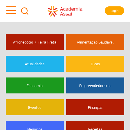
Login
Afronegócio + Feira Preta
Alimentação Saudável
Atualidades
Dicas
Economia
Empreendedorismo
Eventos
Finanças
Negócios
Receitas