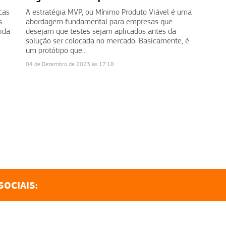
cas
A estratégia MVP, ou Mínimo Produto Viável é uma
s
abordagem fundamental para empresas que
dida
desejam que testes sejam aplicados antes da
solução ser colocada no mercado. Basicamente, é
um protótipo que...
04 de Dezembro de 2023 às 17:18
SOCIAIS: