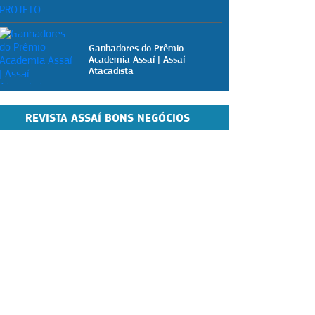
Ganhadores do Prêmio
Academia Assaí | Assaí
Atacadista
REVISTA ASSAÍ BONS NEGÓCIOS
Academia Assaí - Vídeoaulas
gratuitas para pizzaiolos
Academia Assaí - Vídeoaulas
gratuitas para donos de
mercearias
Academia Assaí - Vídeoaulas
gratuitas para dogueiros