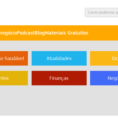
negócio
Podcast
Blog
Materiais Gratuitos
ão Saudável
Atualidades
Di
ntos
Finanças
Negó