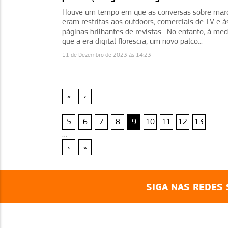
Houve um tempo em que as conversas sobre mar
eram restritas aos outdoors, comerciais de TV e à
páginas brilhantes de revistas. No entanto, à me
que a era digital florescia, um novo palco...
11 de Dezembro de 2023 às 14:23
«
‹
…
5
6
7
8
9
10
11
12
13
…
›
»
SIGA NAS REDES 