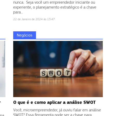
nunca. Seja você um empreendedor iniciante ou
experiente, o planejamento estratégico é a chave
para...
22 de Janeiro de 2024 às 13:47
Negócios
r
O que é e como aplicar a análise SWOT
Você, microempreendedor, já ouviu falar em análise
SWOT? Essa ferramenta pode ser a chave para
apa