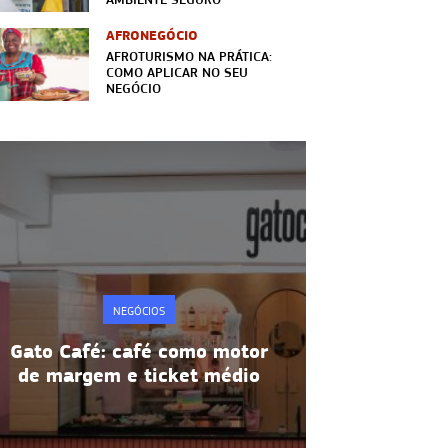
AFRONEGÓCIO
AFROTURISMO NA PRÁTICA:
COMO APLICAR NO SEU
NEGÓCIO
NEGÓCIOS
Metodologia 5S: disciplina e
Alta rotati
produtividade na prática
manter