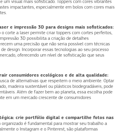
 um visual mais sofisticado. Toppers com cores vibrantes
astes impactantes, especialmente em bolos com cores mais
tes.
aser e impressão 3D para designs mais sofisticados:
o corte a laser permite criar toppers com cortes perfeitos,
pressão 3D possibilita a criação de detalhes
ferecem uma precisão que não seria possível com técnicas
 de design. Incorporar essas tecnologias ao seu processo
ercado, oferecendo um nível de sofisticação que seus
rair consumidores ecológicos e de alta qualidade:
sca de alternativas que respeitem o meio ambiente. Optar
ado, madeira sustentável ou plásticos biodegradáveis, pode
tentáveis. Além de fazer bem ao planeta, essa escolha pode
mente em um mercado crescente de consumidores
gica: crie portfólio digital e compartilhe fotos nas
em organizado é fundamental para mostrar seu trabalho a
cialmente o Instagram e o Pinterest, são plataformas