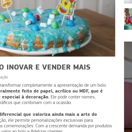
O INOVAR E VENDER MAIS
ação
transformar completamente a apresentação de um bolo.
ralmente feito de papel, acrílico ou MDF, que é
NEGÓCIOS
 especial à decoração.
Ele pode conter nomes,
da:
Gato Café: café como motor
gráficos que combinam com a ocasião.
rentes
de margem e ticket médio
diferencial que valoriza ainda mais a arte do
o, ele permite personalizações exclusivas para
tras comemorações. Com a crescente demanda por produtos
valor ao bolo e fidelizar clientes.