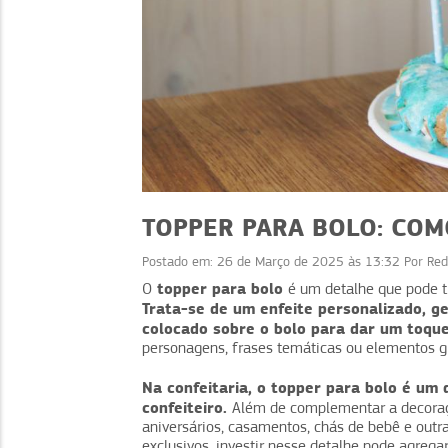
TOPPER PARA BOLO: COM
Postado em:
26 de Março de 2025 às 13:32
Por
Red
topper para bolo
O
é um detalhe que pode 
Trata-se de um enfeite personalizado, ge
NEGÓCIOS
NEGÓCIOS
colocado sobre o bolo para dar um toque
ividade: dicas para
Assinatura de comi
personagens, frases temáticas ou elementos 
er sua equipe
aumente vendas recor
Na confeitaria, o topper para bolo é um 
confeiteiro.
Além de complementar a decoraçã
aniversários, casamentos, chás de bebê e ou
exclusivos, investir nesse detalhe pode agregar 