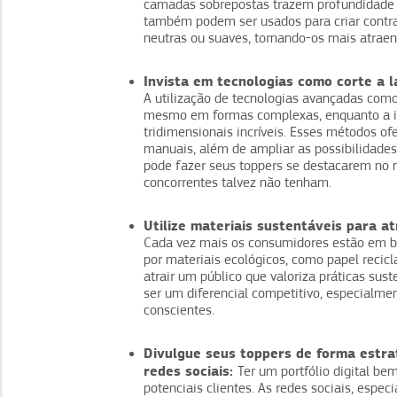
camadas sobrepostas trazem profundidade e
também podem ser usados para criar contr
neutras ou suaves, tornando-os mais atraen
Invista em tecnologias como corte a l
A utilização de tecnologias avançadas como 
mesmo em formas complexas, enquanto a im
tridimensionais incríveis. Esses métodos o
manuais, além de ampliar as possibilidades
pode fazer seus toppers se destacarem no m
concorrentes talvez não tenham.
Utilize materiais sustentáveis para at
Cada vez mais os consumidores estão em bu
por materiais ecológicos, como papel recicl
atrair um público que valoriza práticas sus
ser um diferencial competitivo, especial
conscientes.
Divulgue seus toppers de forma estraté
redes sociais:
Ter um portfólio digital b
potenciais clientes. As redes sociais, espe