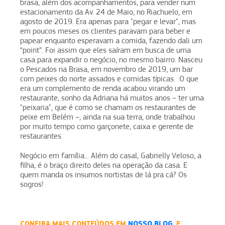
brasa, além dos acompanhamentos, para vender num
estacionamento da Av. 24 de Maio, no Riachuelo, em
agosto de 2019. Era apenas para "pegar e levar", mas
em poucos meses os clientes paravam para beber e
papear enquanto esperavam a comida, fazendo dali um
“point”. Foi assim que eles saíram em busca de uma
casa para expandir o negócio, no mesmo bairro. Nasceu
o Pescados na Brasa, em novembro de 2019, um bar
com peixes do norte assados e comidas típicas. O que
era um complemento de renda acabou virando um
restaurante, sonho da Adriana há muitos anos – ter uma
"peixaria", que é como se chamam os restaurantes de
peixe em Belém –, ainda na sua terra, onde trabalhou
por muito tempo como garçonete, caixa e gerente de
restaurantes.
Negócio em família... Além do casal, Gabrielly Veloso, a
filha, é o braço direito deles na operação da casa. E
quem manda os insumos nortistas de lá pra cá? Os
sogros!
CONFIRA MAIS CONTEÚDOS EM
NOSSO BLOG.
E