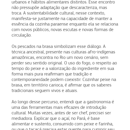
urbanos e hábitos alimentares distintos. Esse encontro
não pressupõe adaptação que descaracteriza, mas
troca. A sustentabilidade cultural, nesse contexto,
manifesta-se justamente na capacidade de manter a
essência da cozinha paraense enquanto ela se relaciona
com novos públicos, novas escutas e novas formas de
circulação.
Os pescados na brasa simbolizam esse diálogo. A
técnica ancestral, presente nas culturas afro-indígenas
amazônicas, encontra no Rio um novo cenário, sem
perder seu sentido original. O uso do fogo, o respeito ao
tempo do peixe e a valorização do ingrediente em sua
forma mais pura reafirmam que tradição e
contemporaneidade podem coexistir. Cozinhar peixe na
brasa, em território carioca, é afirmar que os saberes
tradicionais seguem vivos e atuais.
Ao longo desse percurso, entendi que a gastronomia é
uma das ferramentas mais eficazes de introdução
cultural. Muitas vezes, antes de ser chef, precisei ser
mediadora. Explicar que o açaí, no Pará, é base
alimentar e sustento, consumido com peixe e farinha,
ou que o tacacá precisa estar quente para cumprir seu