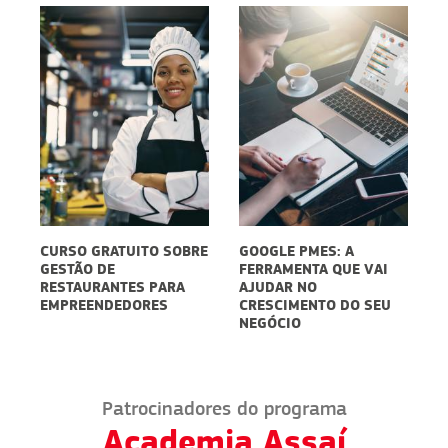
RE
GOOGLE PMES: A
EMBALAGENS PARA
C
FERRAMENTA QUE VAI
DELIVERY:
V
AJUDAR NO
SUSTENTABILIDADE
P
CRESCIMENTO DO SEU
PODE SER UM
NEGÓCIO
DIFERENCIAL
Patrocinadores do programa
Academia Assaí