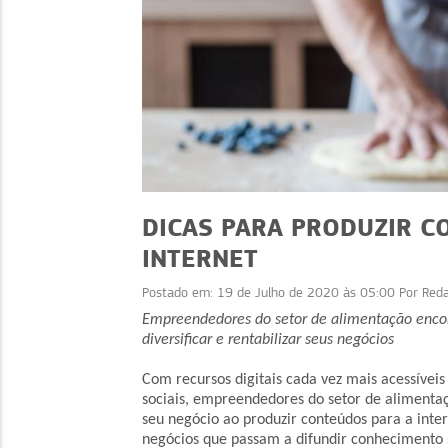
DICAS PARA PRODUZIR C
INTERNET
Postado em:
19 de Julho de 2020 às 05:00
Por
Red
TECNOLOGIA
TECNOLOGIA
Empreendedores do setor de alimentação encon
 mental e Janeiro
diversificar e rentabilizar seus negócios
Empreender com TikT
especialista ensina a
vender no TikTok
Com recursos digitais cada vez mais acessívei
cuidar
sociais, empreendedores do setor de alimenta
seu negócio ao produzir conteúdos para a inte
negócios que passam a difundir conhecimento 