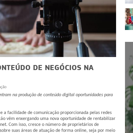
ONTEÚDO DE NEGÓCIOS NA
ação
TECNOLOGIA
tram na produção de conteúdo digital oportunidades para
Anúncios online: 3 segredos
ok: como
para potencializar suas
 Shop
s e a facilidade de comunicação proporcionada pelas redes
vendas
ção vêm enxergando uma nova oportunidade de rentabilizar
rnet. Com isso, cresce o número de proprietários de
sobre suas áreas de atuação de forma online, seja por meio