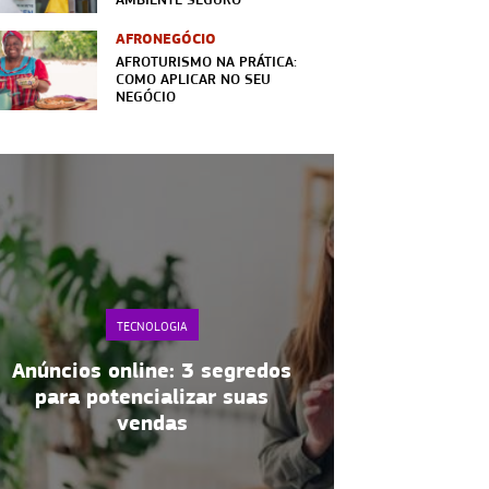
AFRONEGÓCIO
AFROTURISMO NA PRÁTICA:
COMO APLICAR NO SEU
NEGÓCIO
TECNOLOGIA
Saúde 
Apps de delivery: o que faz
Branco: e
um negócio se destacar