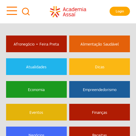
Login
Afronegócio + Feira Preta
Alimentação Saudável
Atualidades
Dicas
Economia
Empreendedorismo
Eventos
Finanças
Negócios
Receitas