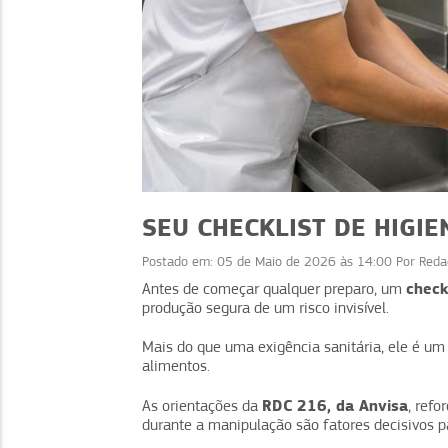
SEU CHECKLIST DE HIGI
Postado em:
05 de Maio de 2026 às 14:00
Por
Reda
check
Antes de começar qualquer preparo, um
produção segura de um risco invisível.
DICAS
Limpeza d
Mais do que uma exigência sanitária, ele é u
Desconto progressivo: como
para m
alimentos.
fazer parcerias na prática
RDC 216, da Anvisa
As orientações da
, ref
durante a manipulação são fatores decisivos p