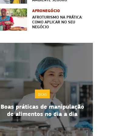
AFRONEGÓCIO
AFROTURISMO NA PRÁTICA:
COMO APLICAR NO SEU
NEGÓCIO
DICAS
Molho é margem: churrasco
pulação
com sabor, lucro e
a dia
experiência