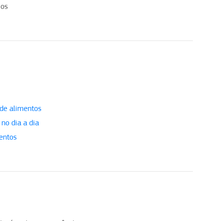
ios
 de alimentos
no dia a dia
entos