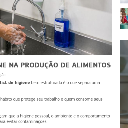
ENE NA PRODUÇÃO DE ALIMENTOS
ção
list de higiene
bem estruturado é o que separa uma
DICAS
DICAS
e áreas: estratégias
m hábito que protege seu trabalho e quem consome seus
Boas práticas de mani
anter o ambiente
de alimentos no dia 
seguro
orçam que a higiene pessoal, o ambiente e o comportamento
ara evitar contaminações.