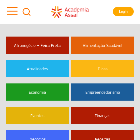
Login
Afronegócio + Feira Preta
Alimentação Saudável
Atualidades
Dicas
Economia
Empreendedorismo
Eventos
Finanças
Negócios
Receitas