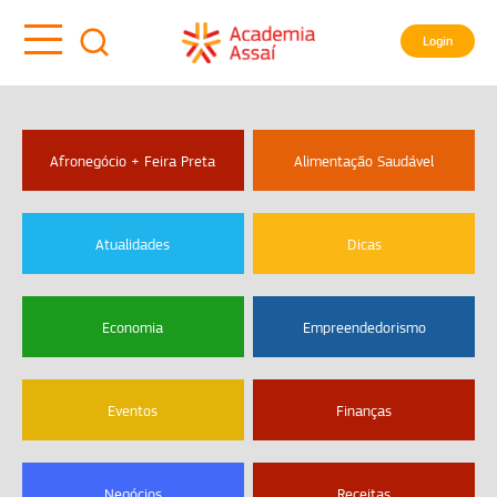
Login
Afronegócio + Feira Preta
Alimentação Saudável
Atualidades
Dicas
Economia
Empreendedorismo
Eventos
Finanças
Negócios
Receitas