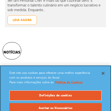
Ser um Personal Chef é mais do que cozinhar bem. É
transformar o talento culinário em um negócio lucrativo e
sob medida. Enquanto...
LEIA AGORA
NOTÍCIAS
Este site usa cookies para oferecer uma melhor experiência
SIGA NAS REDES SOCIAIS:
com os produtos e serviços do Assaí.
Para mais informações sobre as
Política de Cookies
Definições de cookies
UM PROGRAMA:
Aceitar os Necessários