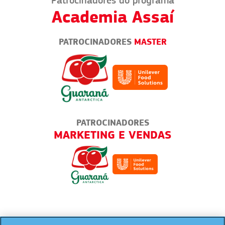
Patrocinadores do programa
Academia Assaí
PATROCINADORES
MASTER
PATROCINADORES
AS
PIZZARIAS
TODO