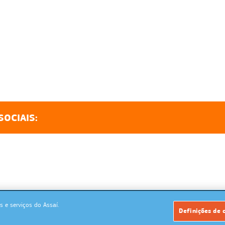
SOCIAIS:
 e serviços do Assaí.
Powered by: MegaMidia Group
Definições de 
Copyrights 2026. Todos os direitos reservados.