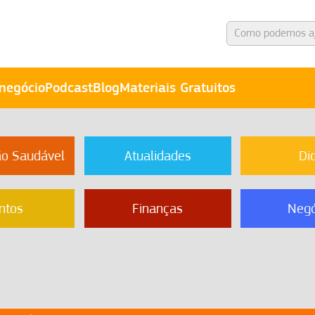
negócio
Podcast
Blog
Materiais Gratuitos
ão Saudável
Atualidades
Di
ntos
Finanças
Negó