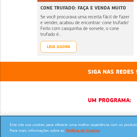
CONE TRUFADO: FAÇA E VENDA MUITO
Se você procurava uma receita fácil de fazer
e vender, acabou de encontrar: cone trufado!
Feito com casquinha de sorvete, o cone
trufado é...
LEIA AGORA
SIGA NAS REDES 
UM PROGRAMA:
Este site usa cookies para oferecer uma melhor experiência com os produtos
Para mais informações sobre as
Política de Cookies