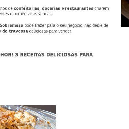
confeitarias, docerias
restaurantes
onos de
e
criarem
ientes e aumentar as vendas!
1
2
3
4
 Sobremesa
pode trazer para o seu negócio, não deixe de
s de travessa
deliciosas para vender.
OR! 3 RECEITAS DELICIOSAS PARA