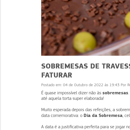
SOBREMESAS DE TRAVESS
FATURAR
Postado em:
04 de Outubro de 2022 às 19:43
Por
R
RECEITAS
RECEITAS
sobremesas
É quase impossível dizer não às
até aquela torta super elaborada!
de Verão: receitas
Receitas com café: i
e como vender bem
além da xícara para v
Muito esperada depois das refeições, a sobre
Dia da Sobremesa
data comemorativa: o
, c
A data é a justificativa perfeita para se jogar 