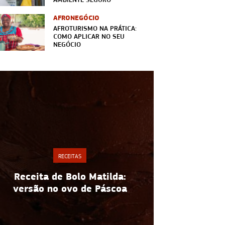
AFRONEGÓCIO
AFROTURISMO NA PRÁTICA:
COMO APLICAR NO SEU
NEGÓCIO
RECEITAS
Espaguete de abobrinha:
Cardápio d
receita fácil e saudável para
práticas e
vender