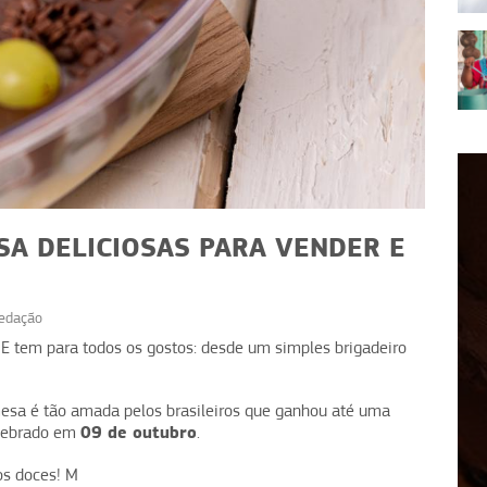
A DELICIOSAS PARA VENDER E
edação
RECEITAS
. E tem para todos os gostos: desde um simples brigadeiro
deias
Receita de Bolo Matilda:
ender
versão no ovo de Páscoa
mesa é tão amada pelos brasileiros que ganhou até uma
09 de outubro
elebrado em
.
nos doces! M