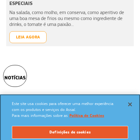
ESPECIAIS
Na salada, como molho, em conserva, como aperitivo de
uma boa mesa de frios ou mesmo como ingrediente de
drinks, o tomate é uma paixão...
LEIA AGORA
NOTÍCIAS
Este site usa cookies para oferecer uma melhor experiência
SIGA NAS REDES SOCIAIS:
com os produtos e serviços do Assaí.
Para mais informações sobre as
Política de Cookies
Definições de cookies
UM PROGRAMA: