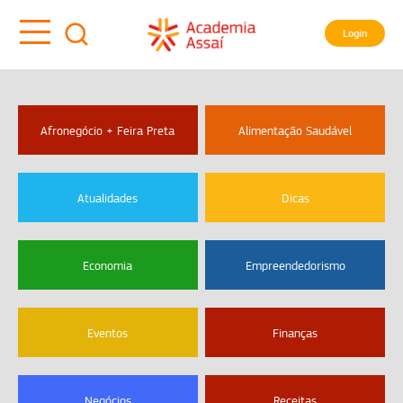
Login
Afronegócio + Feira Preta
Alimentação Saudável
Atualidades
Dicas
Economia
Empreendedorismo
Eventos
Finanças
Negócios
Receitas