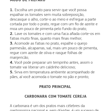
1.
Escolha um prato para servir que você possa
espalhar os tomates sem muita sobreposição,
descasque o alho, corte-o ao meio e esfregue a parte
cortada por todo o prato, regue com um fio de azeite e
moa um pouco de pimenta pelo fundo do prato;
2.
Lave os tomates e com uma faca afiada corte-os em
fatias muito finas, quanto mais finas melhor;
3.
Acomode as fatias no prato, espalhe o queijo
parmesão, alcaparras, sal, mais um pouco de pimenta,
regue com azeite de oliva e rasgue folhas de
manjericão;
4.
Você pode preparar um tempinho antes, assim o
tomate vai liberar um caldinho delicioso;
5.
Sirva em temperatura ambiente acompanhado de
pães, aí você acomoda o tomate no pão e pronto;
PRATO PRINCIPAL
CARBONARA COM TOMATE CEREJA
A carbonara é um dos pratos mais célebres da
gastronomia nacional e, sem dúvidas, é um sucesso de