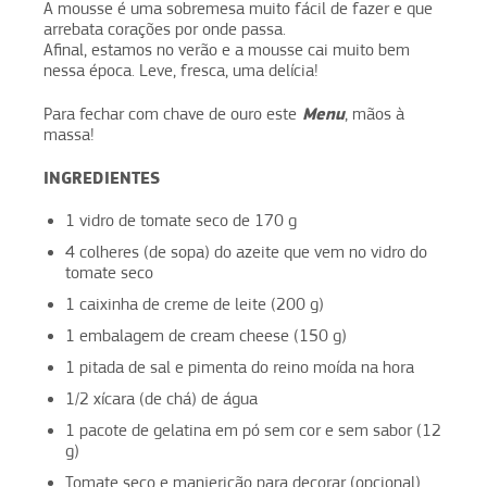
A mousse é uma sobremesa muito fácil de fazer e que
arrebata corações por onde passa.
Afinal, estamos no verão e a mousse cai muito bem
nessa época. Leve, fresca, uma delícia!
Menu
Para fechar com chave de ouro este
, mãos à
massa!
INGREDIENTES
1 vidro de tomate seco de 170 g
4 colheres (de sopa) do azeite que vem no vidro do
tomate seco
1 caixinha de creme de leite (200 g)
1 embalagem de cream cheese (150 g)
1 pitada de sal e pimenta do reino moída na hora
1/2 xícara (de chá) de água
1 pacote de gelatina em pó sem cor e sem sabor (12
g)
Tomate seco e manjericão para decorar (opcional)