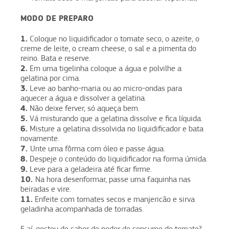
MODO DE PREPARO
1.
Coloque no liquidificador o tomate seco, o azeite, o
creme de leite, o cream cheese, o sal e a pimenta do
reino. Bata e reserve.
2.
Em uma tigelinha coloque a água e polvilhe a
gelatina por cima.
3.
Leve ao banho-maria ou ao micro-ondas para
aquecer a água e dissolver a gelatina.
4.
Não deixe ferver, só aqueça bem.
5.
Vá misturando que a gelatina dissolve e fica líquida.
6.
Misture a gelatina dissolvida no liquidificador e bata
novamente.
7.
Unte uma fôrma com óleo e passe água.
8.
Despeje o conteúdo do liquidificador na forma úmida.
9.
Leve para a geladeira até ficar firme.
10.
Na hora desenformar, passe uma faquinha nas
beiradas e vire.
11.
Enfeite com tomates secos e manjericão e sirva
geladinha acompanhada de torradas.
E aí, gostou de saber do poder de consumo do tomate?