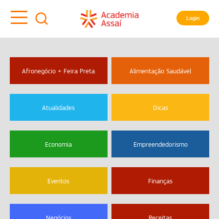
Login
Afronegócio + Feira Preta
Alimentação Saudável
Atualidades
Dicas
Economia
Empreendedorismo
Eventos
Finanças
Negócios
Receitas