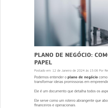
PLANO DE NEGÓCIO: COMO
PAPEL
Postado em:
12 de Janeiro de 2024 às 15:06
Por
Re
NEGÓCIOS
plano de negócio
Podemos entender o
como o
transformar ideias promissoras em empreendi
Alta rotatividade: dicas para
Assi
manter sua equipe
aument
Ele é um documento que detalha todos os asp
Ele serve como um roteiro abrangente que abo
financeiros e operacionais.