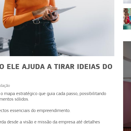
 ELE AJUDA A TIRAR IDEIAS DO
dação
NEGÓCIOS
NEGÓCIOS
 mapa estratégico que guia cada passo, possibilitando
mentos sólidos.
natura de comida:
Gato Café: café co
e vendas recorrentes
de margem e ticke
ectos essenciais do empreendimento.
rda desde a visão e missão da empresa até detalhes