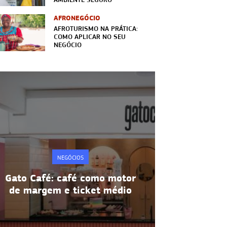
AFRONEGÓCIO
AFROTURISMO NA PRÁTICA:
COMO APLICAR NO SEU
NEGÓCIO
NEGÓCIOS
mo motor
Metodologia 5S: disciplina e
t médio
produtividade na prática