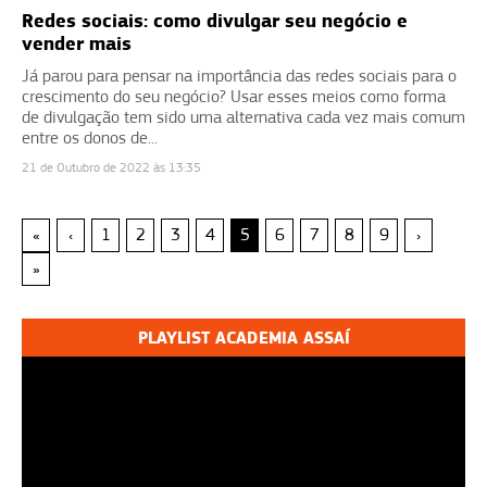
Redes sociais: como divulgar seu negócio e
vender mais
Já parou para pensar na importância das redes sociais para o
crescimento do seu negócio? Usar esses meios como forma
de divulgação tem sido uma alternativa cada vez mais comum
entre os donos de...
21 de Outubro de 2022 às 13:35
«
‹
1
2
3
4
5
6
7
8
9
›
»
PLAYLIST ACADEMIA ASSAÍ