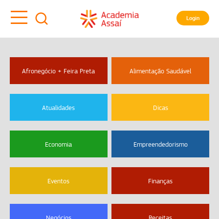
Login
Afronegócio + Feira Preta
Alimentação Saudável
Atualidades
Dicas
Economia
Empreendedorismo
Eventos
Finanças
Negócios
Receitas