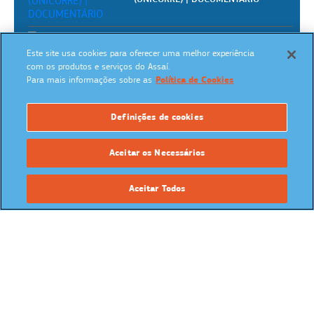
VIRADA SUSTENTÁVEL EM MANAUS –
Este site usa cookies para oferecer uma melhor experiência
O PROJETO
com os produtos e serviços do Assaí.
Para mais informações sobre as
Política de Cookies
Ganhadores do Prêmio Academia
Definições de cookies
Assaí | Assaí Atacadista
Aceitar os Necessários
Academia Assaí - Vídeoaulas
gratuitas para pizzaiolos
Aceitar Todos
REVISTA ASSAÍ BONS NEGÓCIOS
Academia Assaí - Vídeoaulas
gratuitas para donos de mercearias
SIGA NAS REDES SOCIAIS:
Academia Assaí - Vídeoaulas
gratuitas para dogueiros