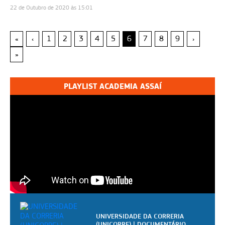
22 de Outubro de 2020 às 15:01
«
‹
1
2
3
4
5
6
7
8
9
›
»
PLAYLIST ACADEMIA ASSAÍ
UNIVERSIDADE DA CORRERIA
(UNICORRE) | DOCUMENTÁRIO