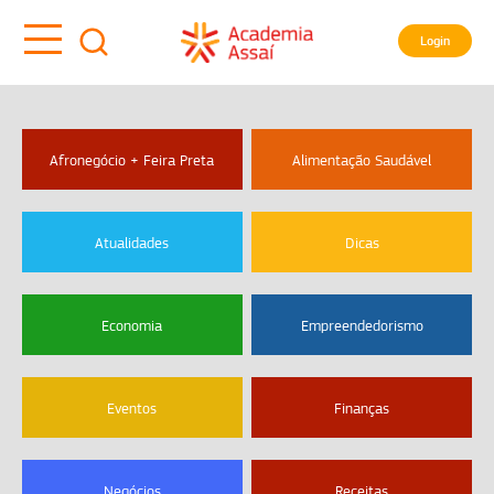
Login
Afronegócio + Feira Preta
Alimentação Saudável
Atualidades
Dicas
Economia
Empreendedorismo
Eventos
Finanças
Negócios
Receitas