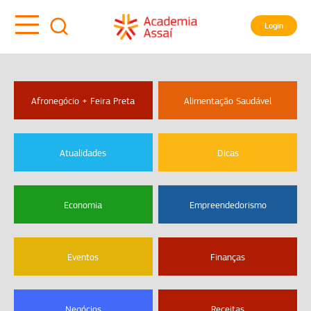
Login
Afronegócio + Feira Preta
Alimentação Saudável
Atualidades
Dicas
Economia
Empreendedorismo
Eventos
Finanças
Negócios
Receitas