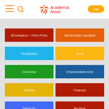
Login
Afronegócio + Feira Preta
Alimentação Saudável
Atualidades
Dicas
Economia
Empreendedorismo
Eventos
Finanças
Negócios
Receitas