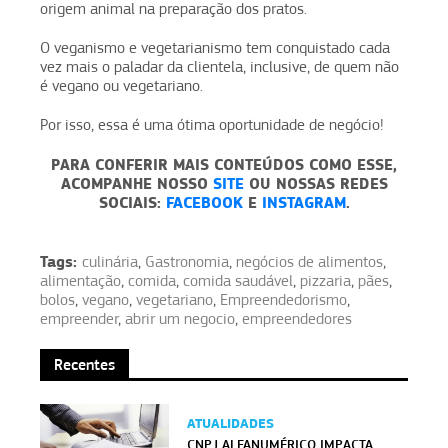
origem animal na preparação dos pratos.
O veganismo e vegetarianismo tem conquistado cada
vez mais o paladar da clientela, inclusive, de quem não
é vegano ou vegetariano.
Por isso, essa é uma ótima oportunidade de negócio!
PARA CONFERIR MAIS CONTEÚDOS COMO ESSE,
ACOMPANHE NOSSO
SITE
OU NOSSAS REDES
SOCIAIS:
FACEBOOK
E
INSTAGRAM
.
Tags:
culinária
,
Gastronomia
,
negócios de alimentos
,
alimentação
,
comida
,
comida saudável
,
pizzaria
,
pães
,
bolos
,
vegano
,
vegetariano
,
Empreendedorismo
,
empreender
,
abrir um negocio
,
empreendedores
Recentes
ATUALIDADES
CNPJ ALFANUMÉRICO IMPACTA