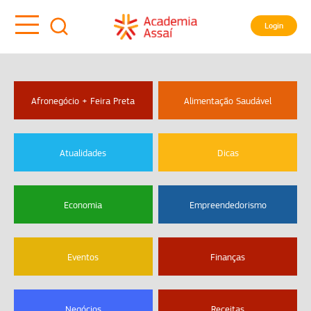
Login
Afronegócio + Feira Preta
Alimentação Saudável
Atualidades
Dicas
Economia
Empreendedorismo
Eventos
Finanças
Negócios
Receitas