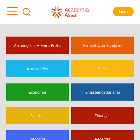
Login
Afronegócio + Feira Preta
Alimentação Saudável
Atualidades
Dicas
Economia
Empreendedorismo
Eventos
Finanças
Negócios
Receitas