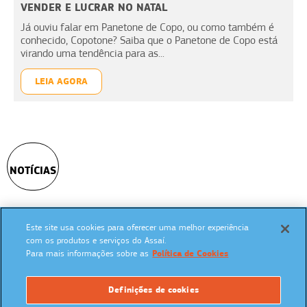
VENDER E LUCRAR NO NATAL
Já ouviu falar em Panetone de Copo, ou como também é
conhecido, Copotone? Saiba que o Panetone de Copo está
virando uma tendência para as...
LEIA AGORA
NOTÍCIAS
Este site usa cookies para oferecer uma melhor experiência
SIGA NAS REDES SOCIAIS:
com os produtos e serviços do Assaí.
Para mais informações sobre as
Política de Cookies
Definições de cookies
UM PROGRAMA: