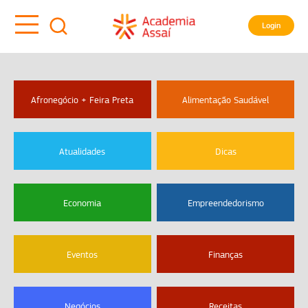
Login
Afronegócio + Feira Preta
Alimentação Saudável
Atualidades
Dicas
Economia
Empreendedorismo
Eventos
Finanças
Negócios
Receitas