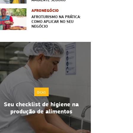
AFRONEGÓCIO
AFROTURISMO NA PRÁTICA:
COMO APLICAR NO SEU
NEGÓCIO
DICAS
Seu checklist de higiene na
Boas prátic
produção de alimentos
de alimen