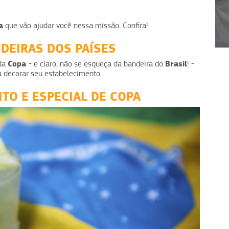
a
que vão ajudar você nessa missão. Confira!
1
2
3
4
DEIRAS DOS PAÍSES
Copa
Brasil
 da
- e claro, não se esqueça da bandeira do
! -
a decorar seu estabelecimento.
TO E ESPECIAL DE COPA