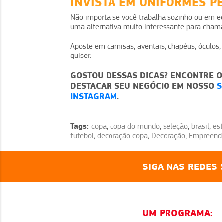
INVISTA EM UNIFORMES P
Não importa se você trabalha sozinho ou em eq
uma alternativa muito interessante para chama
Aposte em camisas, aventais, chapéus, óculos
quiser.
GOSTOU DESSAS DICAS? ENCONTRE 
DESTACAR SEU NEGÓCIO EM NOSSO
S
INSTAGRAM
.
Tags:
copa
,
copa do mundo
,
seleção
,
brasil
,
es
futebol
,
decoração copa
,
Decoração
,
Empreend
SIGA NAS REDES 
UM PROGRAMA: