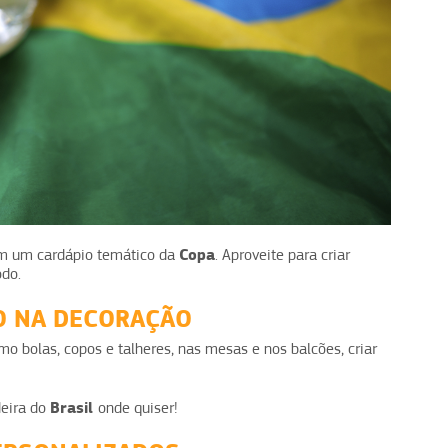
Copa
 em um cardápio temático da
. Aproveite para criar
odo.
O NA DECORAÇÃO
omo bolas, copos e talheres, nas mesas e nos balcões, criar
Brasil
deira do
onde quiser!