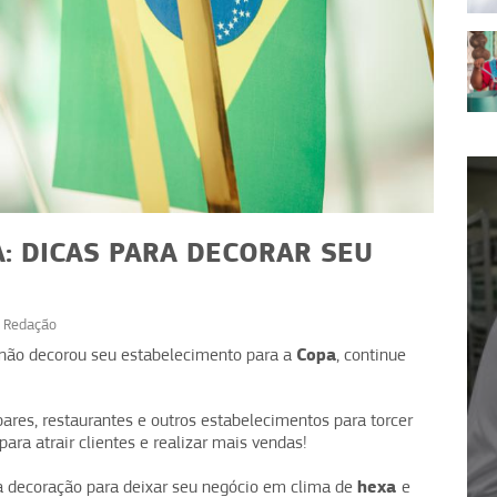
: DICAS PARA DECORAR SEU
r
Redação
DICAS
Copa
 não decorou seu estabelecimento para a
, continue
rasco
Limpeza de áreas: estratégias
e
para manter o ambiente
res, restaurantes e outros estabelecimentos para torcer
seguro
ara atrair clientes e realizar mais vendas!
hexa
na decoração para deixar seu negócio em clima de
e