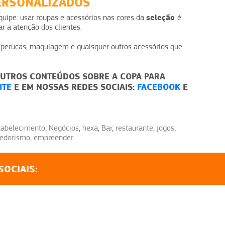
ERSONALIZADOS
seleção
uipe: usar roupas e acessórios nas cores da
é
r a atenção dos clientes.
, perucas, maquiagem e quaisquer outros acessórios que
OUTROS CONTEÚDOS SOBRE A COPA PARA
ITE
E EM NOSSAS REDES SOCIAIS:
FACEBOOK
E
tabelecimento
,
Negócios
,
hexa
,
Bar
,
restaurante
,
jogos
,
edorismo
,
empreender
SOCIAIS: