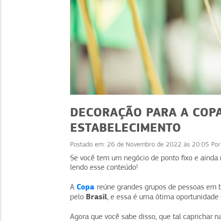
DECORAÇÃO PARA A COPA
ESTABELECIMENTO
Postado em:
26 de Novembro de 2022 às 20:05
Po
DICAS
Se você tem um negócio de ponto fixo e ainda
Molho é margem: chur
lendo esse conteúdo!
com sabor, lucro 
Copa
A
reúne grandes grupos de pessoas em ba
experiência
Brasil
pelo
, e essa é uma ótima oportunidade p
Agora que você sabe disso, que tal caprichar 