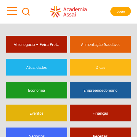
Login
Afronegócio + Feira Preta
Alimentação Saudável
Atualidades
Dicas
Economia
Empreendedorismo
Eventos
Finanças
Negócios
Receitas