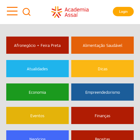
Login
Afronegócio + Feira Preta
Alimentação Saudável
Atualidades
Dicas
Economia
Empreendedorismo
Eventos
Finanças
Negócios
Receitas