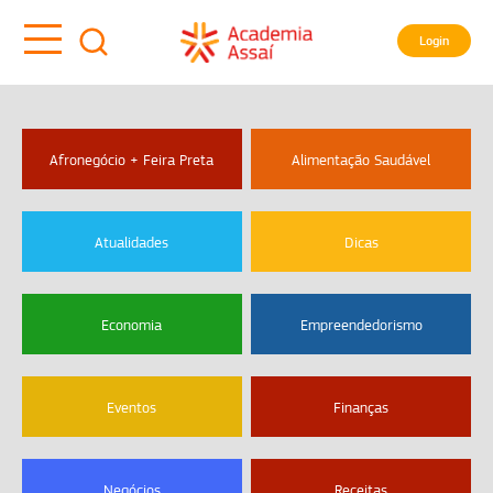
Login
Afronegócio + Feira Preta
Alimentação Saudável
Atualidades
Dicas
Economia
Empreendedorismo
Eventos
Finanças
Negócios
Receitas