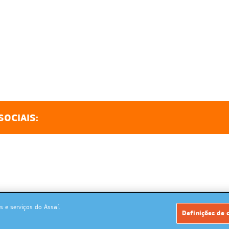
SOCIAIS:
 e serviços do Assaí.
Powered by: MegaMidia Group
Definições de 
Copyrights 2026. Todos os direitos reservados.