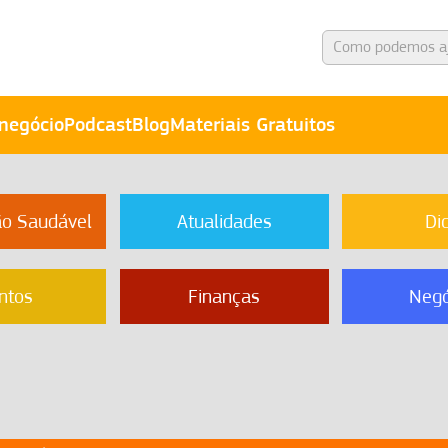
negócio
Podcast
Blog
Materiais Gratuitos
ão Saudável
Atualidades
Di
ntos
Finanças
Negó