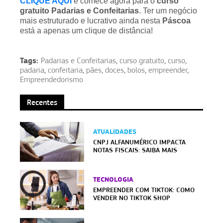
CLIQUE AQUI
e comece agora para o
curso
gratuito
Padarias e Confeitarias
. Ter um negócio
mais estruturado e lucrativo ainda nesta
Páscoa
está a apenas um clique de distância!
Tags:
Padarias e Confeitarias
,
curso gratuito
,
curso
,
padaria
,
confeitaria
,
pães
,
doces
,
bolos
,
empreender
,
Empreendedorismo
Recentes
ATUALIDADES
CNPJ ALFANUMÉRICO IMPACTA
NOTAS FISCAIS: SAIBA MAIS
TECNOLOGIA
EMPREENDER COM TIKTOK: COMO
VENDER NO TIKTOK SHOP