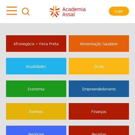
Login
Afronegócio + Feira Preta
Alimentação Saudável
Atualidades
Dicas
Economia
Empreendedorismo
Eventos
Finanças
Negócios
Receitas