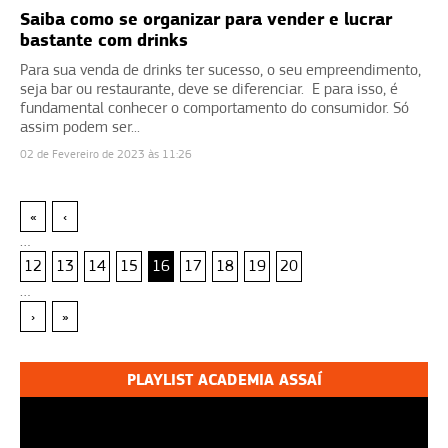
Saiba como se organizar para vender e lucrar
bastante com drinks
Para sua venda de drinks ter sucesso, o seu empreendimento,
seja bar ou restaurante, deve se diferenciar. E para isso, é
fundamental conhecer o comportamento do consumidor. Só
assim podem ser...
02 de Fevereiro de 2023 às 11:26
«
‹
…
12
13
14
15
16
17
18
19
20
…
›
»
PLAYLIST ACADEMIA ASSAÍ