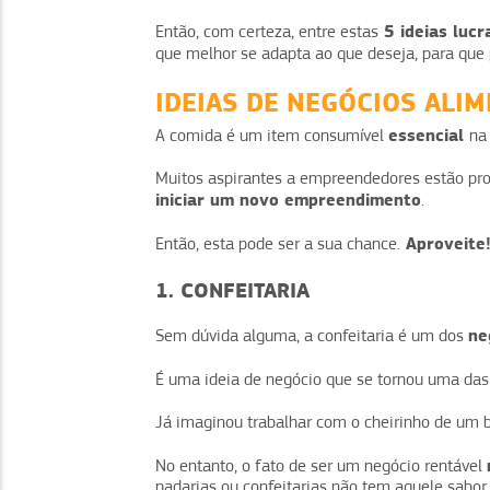
5 ideias lucr
Então, com certeza, entre estas
que melhor se adapta ao que deseja, para que
IDEIAS DE NEGÓCIOS ALI
essencial
A comida é um item consumível
na
Muitos aspirantes a empreendedores estão proc
iniciar um novo empreendimento
.
Aproveite
Então, esta pode ser a sua chance.
1. CONFEITARIA
ne
Sem dúvida alguma, a confeitaria é um dos
É uma ideia de negócio que se tornou uma da
Já imaginou trabalhar com o cheirinho de um 
No entanto, o fato de ser um negócio rentável
padarias ou confeitarias não tem aquele sabor 