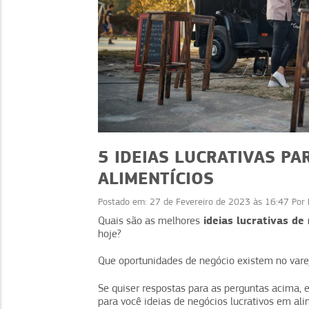
5 IDEIAS LUCRATIVAS P
ALIMENTÍCIOS
Postado em:
27 de Fevereiro de 2023 às 16:47
Por
NEGÓCIOS
NEGÓCIOS
ideias lucrativas de 
Quais são as melhores
hoje?
ividade: dicas para
Assinatura de comi
er sua equipe
aumente vendas recor
Que oportunidades de negócio existem no var
Se quiser respostas para as perguntas acima, e
para você ideias de negócios lucrativos em al