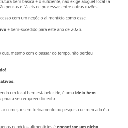
utura bem básica é o suficiente, não exige aluguel local (a
ão poucas e fáceis de processar, entre outras razões.
ucesso com um negócio alimentício como esse.
ivo
e bem-sucedido para este ano de 2023.
s que, mesmo com o passar do tempo, não perdeu
do!
rativos.
ideia bem
 tendo um local bem estabelecido, é uma
os para o seu empreendimento.
riscar começar sem treinamento ou pesquisa de mercado é a
encontrar um nicho
uenos negócios alimentícios é