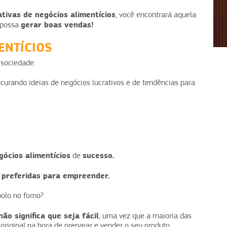
ativas de negócios alimentícios
, você encontrará aquela
gerar boas vendas!
 possa
1
2
3
4
MENTÍCIOS
 sociedade.
urando ideias de negócios lucrativos e de tendências para
!
gócios alimentícios
sucesso.
de
preferidas para empreender.
s
bolo no forno?
não significa que seja fácil
, uma vez que a maioria das
original na hora de preparar e vender o seu produto.