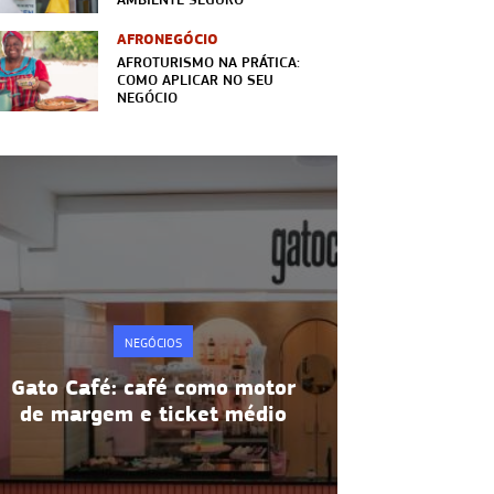
AFRONEGÓCIO
AFROTURISMO NA PRÁTICA:
COMO APLICAR NO SEU
NEGÓCIO
NEGÓCIOS
Metodologia 5S: disciplina e
Alta rotati
produtividade na prática
manter