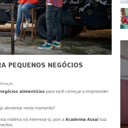
ARA PEQUENOS NEGÓCIOS
Redação
NEGÓCIOS
negócios alimentícios
para você começar a empreender
da:
Gato Café: café como motor
rentes
de margem e ticket médio
ejo alimentar neste momento?
Academia Assaí
sta matéria irá interessá-lo, pois a
traz
imentos.