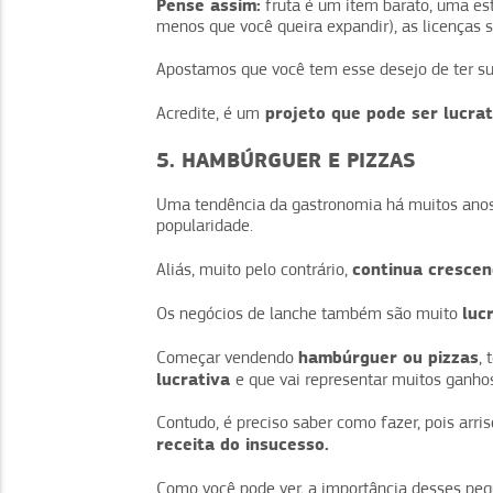
Pense assim:
fruta é um item barato, uma estr
menos que você queira expandir), as licenças s
Apostamos que você tem esse desejo de ter s
projeto que pode ser lucrat
Acredite, é um
5. HAMBÚRGUER E PIZZAS
Uma tendência da gastronomia há muitos ano
popularidade.
continua crescen
Aliás, muito pelo contrário,
luc
Os negócios de lanche também são muito
hambúrguer ou pizzas
Começar vendendo
,
lucrativa
e que vai representar muitos ganh
Contudo, é preciso saber como fazer, pois ar
receita do insucesso.
Como você pode ver, a importância desses peq