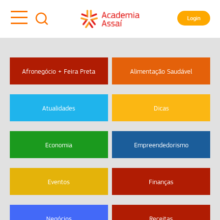
Login
Afronegócio + Feira Preta
Alimentação Saudável
Atualidades
Dicas
Economia
Empreendedorismo
Eventos
Finanças
Negócios
Receitas