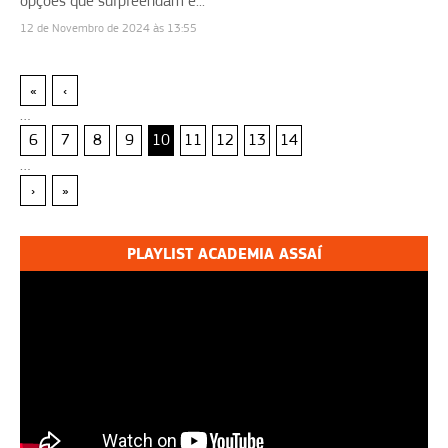
opções que surpreendam e...
12 de Novembro de 2024 às 13:55
«
‹
…
6
7
8
9
10
11
12
13
14
…
›
»
PLAYLIST ACADEMIA ASSAÍ