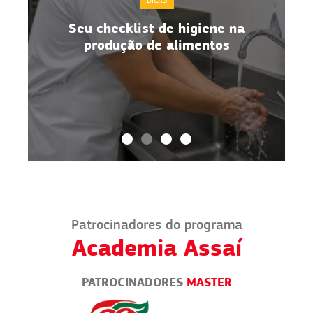
Seu checklist de higiene na
B
produção de alimentos
Patrocinadores do programa
Academia Assaí
PATROCINADORES
MASTER